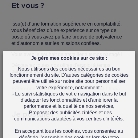
Et vous ?
Issu(e) d’une formation supérieure en comptabilité,
vous bénéficiez d’une expérience sur ce type de
poste où vous avez pu faire preuve de polyvalence
et d'autonomie sur les missions confiées.
Vous avez le souhait de travailler à temps partagé !
Je gère mes cookies sur ce site :
Découvrez toutes nos
offres d'emploi à temps
Nous utilisons des cookies nécessaires au bon
partagé à Quimper et en Finistère Sud.
fonctionnement du site. D'autres catégories de cookies
peuvent être utilisé sur notre site pour personnaliser
votre expérience, notamment :
Référence de l'offre : 39022925-148a-446f-8a5a-
- Le suivi statistiques de votre navigation dans le but
2be8bffdee07
d'adapter les fonctionnalités et d'améliorer la
performance et la qualité de nos services,
Je postule !
- Proposer des publicités ciblées et des
communications adaptées à vos centres d'intérêts.
En acceptant tous les cookies, vous consentez au
dépôt de l’ensemble des cookies lors de votre