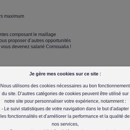
ours maximum
entes composant le maillage
 vous proposer d’autres opportunités
s, vous devenez salarié Cornoualia !
Je gère mes cookies sur ce site :
Nous utilisons des cookies nécessaires au bon fonctionnement
 d’une formation supérieure spécialisée en QSE, avec une expé
du site. D'autres catégories de cookies peuvent être utilisé sur
it de travailler à temps partagé tout en exerçant votre fonction 
notre site pour personnaliser votre expérience, notamment :
- Le suivi statistiques de votre navigation dans le but d'adapter
é à Quimper et en Finistère Sud.
les fonctionnalités et d'améliorer la performance et la qualité de
nos services,