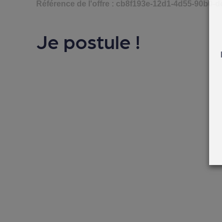
Référence de l'offre : cb8f193e-12d1-4d55-90b0-
Je postule !