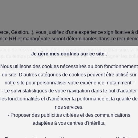
, Gestion...), vous justifiez d'une expérience significative à 
nce RH et managériale seront déterminantes dans ce recruteme
imation de réseaux. Vous êtes reconnu(e) pour vote charisme, vot
Je gère mes cookies sur ce site :
ncept du temps partagé. Vous savez animer, accompagner les colla
Nous utilisons des cookies nécessaires au bon fonctionnement
é à Quimper et en Finistère Sud.
du site. D'autres catégories de cookies peuvent être utilisé sur
notre site pour personnaliser votre expérience, notamment :
- Le suivi statistiques de votre navigation dans le but d'adapter
90b2f1d5e325
les fonctionnalités et d'améliorer la performance et la qualité de
nos services,
- Proposer des publicités ciblées et des communications
adaptées à vos centres d'intérêts.