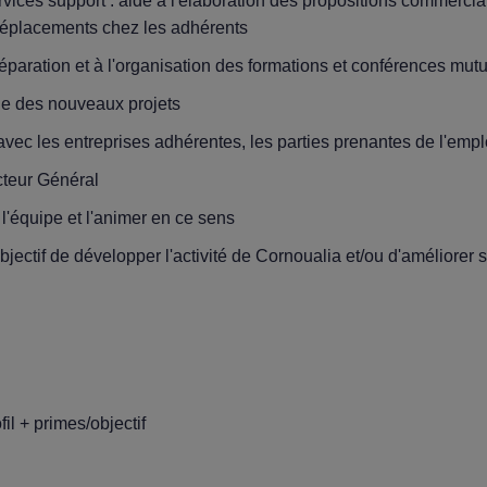
rvices support : aide à l'élaboration des propositions commercial
 déplacements chez les adhérents
réparation et à l'organisation des formations et conférences mut
lle des nouveaux projets
 avec les entreprises adhérentes, les parties prenantes de l'empl
teur Général
l'équipe et l'animer en ce sens
jectif de développer l'activité de Cornoualia et/ou d'améliorer 
il + primes/objectif