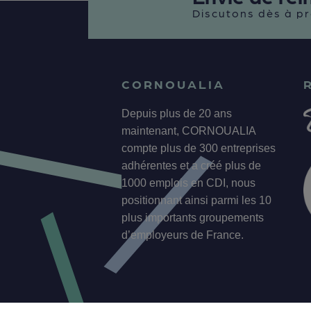
Discutons dès à pr
CORNOUALIA
Depuis plus de 20 ans
maintenant, CORNOUALIA
compte plus de 300 entreprises
adhérentes et a créé plus de
1000 emplois en CDI, nous
positionnant ainsi parmi les 10
plus importants groupements
d’employeurs de France.