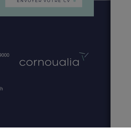
ENVOYER VOTRE CV
29000
zh