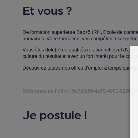
Et vous ?
De formation supérieure Bac+5 (RH, Ecole de commerce
humaines. Votre formation, vos compétences/expérie
Vous êtes doté(e) de qualités relationnelles et d'an
culture du résultat et avez un fort intérêt pour le co
Découvrez toutes nos
offres d'emploi à temps partag
Référence de l'offre : 5c75f186-4a79-4001-9256-
Je postule !