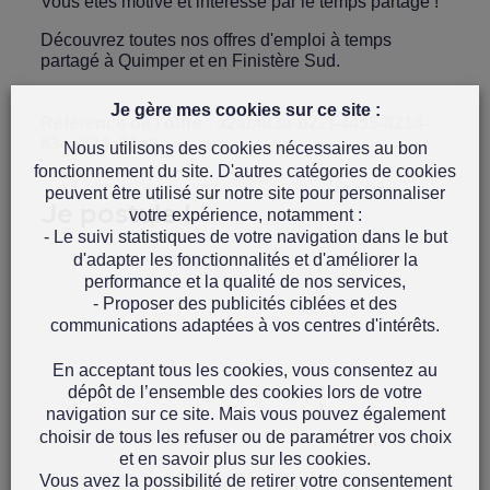
Vous êtes motivé et intéressé par le temps partagé !
Découvrez toutes nos
offres d'emploi à temps
partagé à Quimper et en Finistère Sud.
Je gère mes cookies sur ce site :
Référence de l'offre : a2ab4f3a-b22f-4455-8214-
83ca824a91e8
Nous utilisons des cookies nécessaires au bon
fonctionnement du site. D'autres catégories de cookies
peuvent être utilisé sur notre site pour personnaliser
Je postule !
votre expérience, notamment :
- Le suivi statistiques de votre navigation dans le but
d'adapter les fonctionnalités et d'améliorer la
performance et la qualité de nos services,
- Proposer des publicités ciblées et des
communications adaptées à vos centres d'intérêts.
En acceptant tous les cookies, vous consentez au
dépôt de l’ensemble des cookies lors de votre
navigation sur ce site. Mais vous pouvez également
choisir de tous les refuser ou de paramétrer vos choix
et en savoir plus sur les cookies.
Vous avez la possibilité de retirer votre consentement