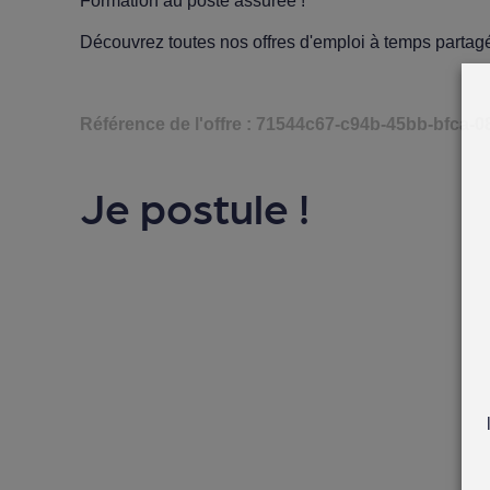
Formation au poste assurée !
Découvrez toutes nos
offres d'emploi à temps partag
Référence de l'offre : 71544c67-c94b-45bb-bfca-
Je postule !