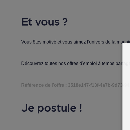
Et vous ?
Vous êtes motivé et vous aimez l'univers de la machin
Découvrez toutes nos
offres d'emploi à temps partag
Référence de l'offre : 3518e147-f13f-4a7b-9d73-
Je postule !