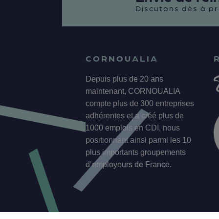
Discutons dès à pr
CORNOUALIA
Depuis plus de 20 ans
maintenant, CORNOUALIA
compte plus de 300 entreprises
adhérentes et a créé plus de
1000 emplois en CDI, nous
positionnant ainsi parmi les 10
plus importants groupements
d’employeurs de France.