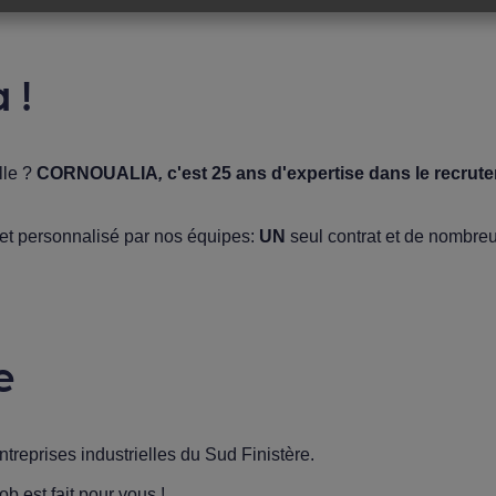
 !
lle ?
CORNOUALIA
,
c'est 25 ans d'expertise dans le recr
 et personnalisé par nos équipes:
UN
seul contrat et de nombre
e
ntreprises industrielles du Sud Finistère.
ob est fait pour vous !