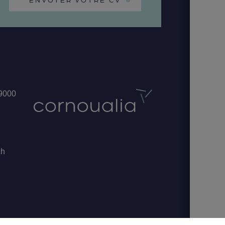
29000
zh