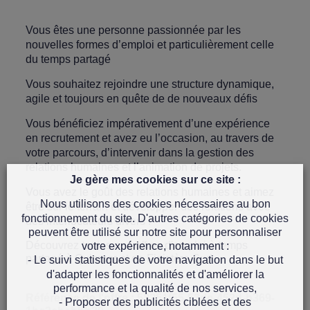
Vous êtes une personne passionnée par les
nouvelles formes d’emploi et particulièrement celle
du temps partagé
Vous souhaitez rejoindre une structure dynamique,
agile et toujours en quête de de nouveaux défis
Vous bénéficiez impérativement d’une expérience
en recrutement et avez eu l’occasion, au travers de
votre parcours, d’intervenir dans la gestion des
relations humaines et l’animation de projets.
Je gère mes cookies sur ce site :
Vous avez le goût des relations humaines et aimez
Nous utilisons des cookies nécessaires au bon
être sur le terrain et développer des relations avec
fonctionnement du site. D'autres catégories de cookies
des interlocuteurs divers .
peuvent être utilisé sur notre site pour personnaliser
Découvrez toutes nos
offres d'emploi à temps
votre expérience, notamment :
partagé à Quimper et en Finistère Sud.
- Le suivi statistiques de votre navigation dans le but
d'adapter les fonctionnalités et d'améliorer la
performance et la qualité de nos services,
Référence de l'offre : 58251f55-52de-452d-b369-
- Proposer des publicités ciblées et des