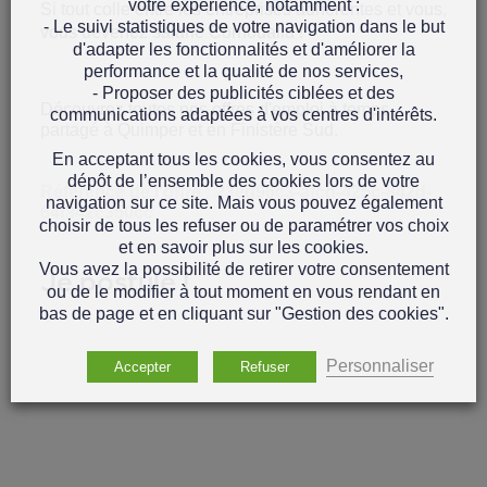
votre expérience, notamment :
Si tout colle entre les entreprises adhérentes et vous,
- Le suivi statistiques de votre navigation dans le but
vous devenez salarié Cornoualia !
d'adapter les fonctionnalités et d'améliorer la
performance et la qualité de nos services,
- Proposer des publicités ciblées et des
Découvrez toutes nos
offres d'emploi à temps
communications adaptées à vos centres d'intérêts.
partagé à Quimper et en Finistère Sud.
En acceptant tous les cookies, vous consentez au
dépôt de l’ensemble des cookies lors de votre
Référence de l'offre : 23ed96c3-afcd-425c-842d-
navigation sur ce site. Mais vous pouvez également
64f342c350cc
choisir de tous les refuser ou de paramétrer vos choix
et en savoir plus sur les cookies.
Vous avez la possibilité de retirer votre consentement
Je postule !
ou de le modifier à tout moment en vous rendant en
bas de page et en cliquant sur "Gestion des cookies".
Personnaliser
Accepter
Refuser