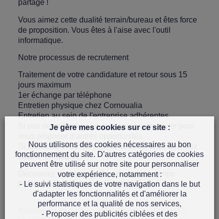
partagé !
Vous aimez cette dualité terrain/bureau et êtes force
de proposition. Vous êtes à l'aise avec l'outil
informatique.
Notre processus de recrutement
Traitement de votre candidature et retour sous 15
jours maximum
1er échange par téléphone
Entretien physique chez Cornoualia
Entretien au sein de l'entreprise adhérentes
Si pas de validation, vous intégrez notre vivier pour
Je gère mes cookies sur ce site :
vous proposer d’autres opportunités
Nous utilisons des cookies nécessaires au bon
Si tout colle entre l'entreprise et vous, vous devenez
fonctionnement du site. D'autres catégories de cookies
salarié Cornoualia !
peuvent être utilisé sur notre site pour personnaliser
Découvrez toutes nos
offres d'emploi à temps
votre expérience, notamment :
partagé à Quimper et en Finistère Sud.
- Le suivi statistiques de votre navigation dans le but
d'adapter les fonctionnalités et d'améliorer la
performance et la qualité de nos services,
Référence de l'offre : ef1117ff-ace7-4749-a083-
- Proposer des publicités ciblées et des